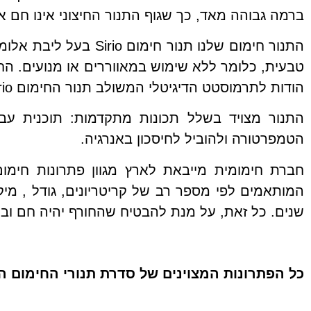
ברמה גבוהה מאד, כך שגוף התנור החיצוני אינו חם א
התנור חימום שלנו תנו
טבעית, כלומר ללא שימוש במאווררים או מנועים. החו
הודות לתרמוסטט הדיגיטלי המשולב תנור החימום Sirio ישמור על טמפרטורה קבועה ועל צריכת אנרגיה מינימלית.
התנור מצויד בשלל תכונות מתקדמות: תוכנית עבוד
הטמפרטורה ולהוביל
לחיסכון באנרגיה.
חברת חימומית מייבאת לארץ מגוון פתרונות חימו
המותאמים לפי מספר רב של קריטריונים, גודל , מי
שנים. כל זאת, על מנת להבטיח שהחורף יהיה חם ובט
כל הפתרונות המצוינים של סדרת תנורי החימום הד