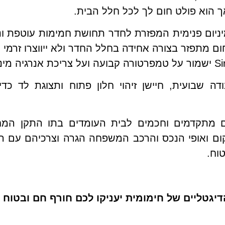
ך הוא פולט חום לך לכל חלל הבית.
ר חימום Sirio בעל ליבת אלומיניום פנימית המפזרת לחדר תחושת חמימ
ם מתפזר בצורה אחידה בחלל החדר ולא ייווצרו זרמי א
ה שבועית, חיישן זיהוי חלון פתוח ותצוגת לד כד
ם מתקדמים וחכמים לבית העומדים בתו התקן המחי
קום ואופי הנכס והרכב המשפחה הגרה וצרכיהם עם הו
וח.
יגטליים של חימומית יעניקו לכם חורף חם ובטוח