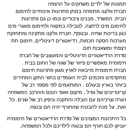
תמונות של ילדים משחקים על הרצפה
חברת וולקנו מתמחה במתן פתרונות איכותיים לחימום
הבית, המשרד, מבנים ציבוריים וכמו כן גם פתרונות
לחימום מים לרחצה, לטבילה במקווה ולחימום מאגרי מים
כגון בריכות שחיה. ובנוסף, חברת וולקנו מתקינה ומתחזקת
מערכות הסקה חכמות, רדיאטורים דיגיטליים, חימום תת
רצפתי ומשאבות חום.
סדרת הרדיאטורים הדיגיטליים והמעוצבים של חברת
חימומית מאפשרים פיזור של שווה של החום בבית .
חברת חימומית מייבאת לארץ מגוון פתרונות חימום
מתקדמים וחכמים לבית העומדים בתווי התקן המחירים
ביותר בארץ ובעולם . המותאמים לפי מספר רב של
קריטריונים של גודל , מיקום ואופי הנכס וההרכב המשפחה
הגרה וצרכיהם עם הובלה והתקנה וניסיון רב של שנים. כל
זאת, על מנת להבטיח שהחורף יהיה חם ובטוח.
כל היתרונות המצוינים של סדרת הרדיאטורים של חימומית
יעניקו לכם חורף חם ובטוח לילדיכם ולכל המשפחה.