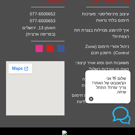
מידע שימושי - בלוג
התקשרות
עיצוב מינימליסטי: מערכות
077-6500652
חימום בלתי נראות
077-6500653
האומן 13, ירושלים
איך להימנע מנזילות בצנרת תת
(בפריסה ארצית)
רצפתית?
ניהול אזורי חימום (Zone
Control): חיסכון חכם
משאבות חום ומזג אוויר קיצוני:
האם הן עובדות בשלג?
שלום 👋 אני
חימום מים סולארי לבריכה
הצ'אטבוט של האתר!
(קולטים): יתרונות ומגבלות
צריך עזרה? התחל
שיחה.
שאלות נפוצות על התקנת חימום
(FAQ): כל מה שרציתם לדעת