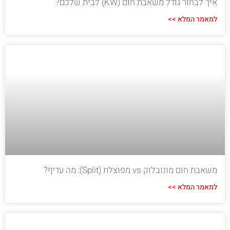
איך לבחור גודל משאבת חום (KW) לבית שלכם?
למאמר המלא >>
משאבת חום מונובלוק vs מפוצלת (Split): מה עדיף?
למאמר המלא >>