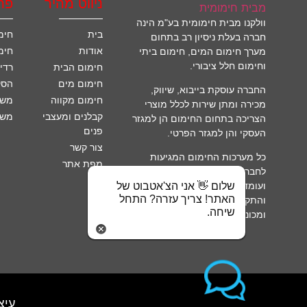
ניווט מהיר
פת
וולקנו מבית חימומית בע"מ הינה
בית
חימ
חברה בעלת ניסיון רב בתחום
אודות
חימ
מערך חימום המים, חימום ביתי
וחימום חלל ציבורי.
חימום הבית
רדי
חימום מים
הסק
החברה עוסקת בייבוא, שיווק,
חימום מקווה
משא
מכירה ומתן שירות לכלל מוצרי
קבלנים ומעצבי
משא
הצריכה בתחום החימום הן למגזר
פנים
העסקי והן למגזר הפרטי.
צור קשר
כל מערכות החימום המגיעות
מפת אתר
לחברה עוברות בדיקה דקדקנית
שלום 👋 אני הצ'אטבוט של
ועומדות בכל דרישות הבטיחות
האתר! צריך עזרה? התחל
והתקן של מכון התקנים הישראלי
שיחה.
ומכוני תקינה אחרים בעולם.
עיצ