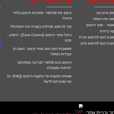
רונות חימום
מידע שימושי - בלוג
ה
ום מים בגז
עיצוב מינימליסטי: מערכות חימום בלתי
נראות
ום תת רצפתי
אטור - תנור חימום
איך להימנע מנזילות בצנרת תת רצפתית?
ה ביתית
ניהול אזורי חימום (Zone Control): חיסכון
בת חום לחימום הבית
חכם
בת חום לחימום מים
משאבות חום ומזג אוויר קיצוני: האם הן
עובדות בשלג?
חימום מים סולארי לבריכה (קולטים):
יתרונות ומגבלות
שאלות נפוצות על התקנת חימום (FAQ): כל
מה שרציתם לדעת
וב ובניית אתר: