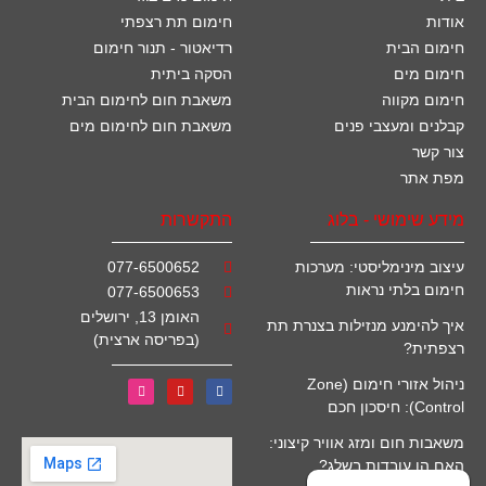
אודות
חימום תת רצפתי
חימום הבית
רדיאטור - תנור חימום
חימום מים
הסקה ביתית
חימום מקווה
משאבת חום לחימום הבית
קבלנים ומעצבי פנים
משאבת חום לחימום מים
צור קשר
מפת אתר
מידע שימושי - בלוג
התקשרות
עיצוב מינימליסטי: מערכות
077-6500652
חימום בלתי נראות
077-6500653
האומן 13, ירושלים
איך להימנע מנזילות בצנרת תת
(בפריסה ארצית)
רצפתית?
ניהול אזורי חימום (Zone
Control): חיסכון חכם
משאבות חום ומזג אוויר קיצוני:
האם הן עובדות בשלג?