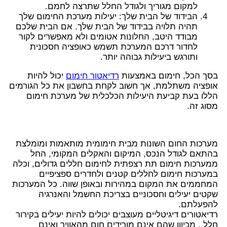
למקום מגוריך ולגודל החלל שתרצה לחמם.
הבידוד של הבית שלך: יעילות מערכת החימום שלך
תהיה תלויה בבידוד של הבית שלך. אם הבית שלכם
מבודד היטב, החלונות אטומים ולא מאפשרים לקור
לחדור דרכם המערכת תשמש כאופציה חסכונית
ותורגש ביעילות גבוהה יותר.
בסך הכל, חימום באמצעות
רדיאטור חימום
יכול להיות
אופציה משתלמת, אך חשוב לקחת בחשבון את כל הגורמים
הללו בעת קביעת היעילות הכלכלית של מערכת חימום
מסוג זה.
מערכות החום השונות מבית חימומית מותאמות ומומלצת
בהתאם לגודל הנכס, המיקום והאקלים המקומי, החל
ממערכות חימום תת רצפתית לחימום חללים גדולים, וכלה
במערכות חימום לחללים קטנים ולחדרים ספציפיים
המחממים את המקום במהירות ובאופן שווה. כל המערכות
שקטים יעילים וחסכוניים בצריכת החשמל והאנרגיה
להפעלתם.
רדיאטורים דיגיטליים מעוצבים יכולים להיות יעילים בקירור
חלל , מכיוון שהם אינם מורידים חום מהאוויר ואינם