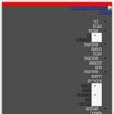
דלג
לתוכן
דף
הבית
אודות
בין
לקוחותינו
פתרונות
חימום
הבית
פתרונות
לחימום
מים
פתרונות
חימום
ציבוריים
חימום
מקווה
משאבות
חום
לבריכה
קבלנים
ומעצבי