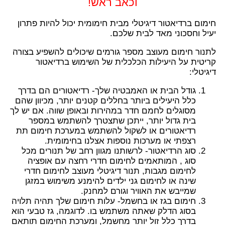
וכאב ראש!
חימום ברדיאטור דיגיטלי מבית חימומית יכול להיות פתרון
יעיל וחסכוני מאד לבית שלכם.
לתנור חימום מעוצב מספר גורמים שיכולים להשפיע בצורה
קריטית על היעילות הכלכלית של השימוש ברדיאטור
דיגיטלי:
גודל הבית או האמבטיה שלך- רדיאטורים הם בדרך
כלל היעילים ביותר בחללים קטנים יותר, מכיוון שהם
מסוגלים לחמם חדר במהירות ובאופן שווה. אם יש לך
בית גדול יותר, ייתכן שתצטרך להשתמש במספר
רדיאטורים או לשקול להשתמש במערכת חימום תת
רצפתי או מערכות נוספות אצלנו בחימומית.
סוג הרדיאטור- לרשותנו מגוון רחב של תנורים מכל
סוג , המותאמים לחימום חדרי רחצה עם אופציה
לחימום מגבות, תנור דיגיטלי מעוצב לחימום חדרי
שינה או לחימום גני ילדים להימנע משימוש במזגן
שמייבש את האוויר וגורם למחנק.
חימום בגז או בחשמל- עלות חימום שלך תהיה תלויה
בסוג הדלק שאתה משתמש בו. לדוגמה, גז טבעי הוא
בדרך כלל זול יותר מחשמל, ומערכת החימום תותאם