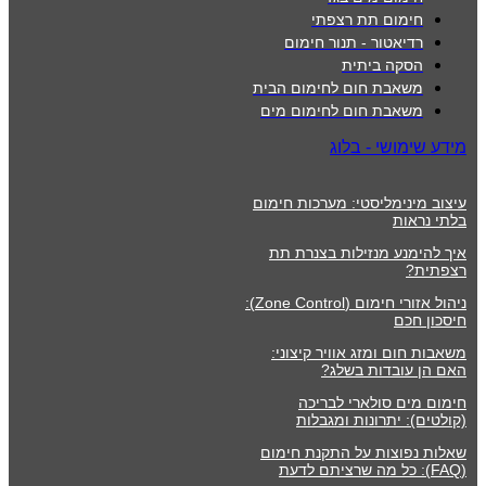
חימום תת רצפתי
רדיאטור - תנור חימום
הסקה ביתית
משאבת חום לחימום הבית
משאבת חום לחימום מים
מידע שימושי - בלוג
עיצוב מינימליסטי: מערכות חימום
בלתי נראות
איך להימנע מנזילות בצנרת תת
רצפתית?
ניהול אזורי חימום (Zone Control):
חיסכון חכם
משאבות חום ומזג אוויר קיצוני:
האם הן עובדות בשלג?
חימום מים סולארי לבריכה
(קולטים): יתרונות ומגבלות
שאלות נפוצות על התקנת חימום
(FAQ): כל מה שרציתם לדעת