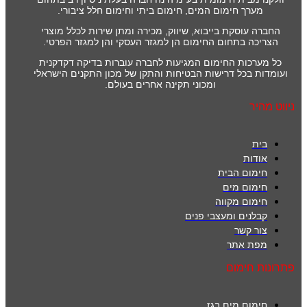
מערך חימום המים, חימום ביתי וחימום חלל ציבורי.
החברה עוסקת בייבוא, שיווק, מכירה ומתן שירות לכלל מוצרי
הצריכה בתחום החימום הן למגזר העסקי והן למגזר הפרטי.
כל מערכות החימום המגיעות לחברה עוברות בדיקה דקדקנית
ועומדות בכל דרישות הבטיחות והתקן של מכון התקנים הישראלי
ומכוני תקינה אחרים בעולם.
ניווט מהיר
בית
אודות
חימום הבית
חימום מים
חימום מקווה
קבלנים ומעצבי פנים
צור קשר
מפת אתר
פתרונות חימום
חימום מים בגז