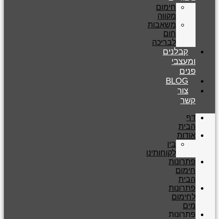
חימום
מקווה
משאבות
חום
לבריכה
קבלנים
ומעצבי
פנים
BLOG
צור
קשר
דף
הבית
אודות
בין
לקוחותינו
פתרונות
חימום
הבית
פתרונות
לחימום
מים
פתרונות