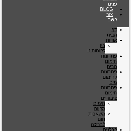
פנים
BLOG
צור
קשר
דף
הבית
אודות
בין
לקוחותינו
פתרונות
חימום
הבית
פתרונות
לחימום
מים
פתרונות
חימום
ציבוריים
חימום
מקווה
משאבות
חום
לבריכה
קבלנים