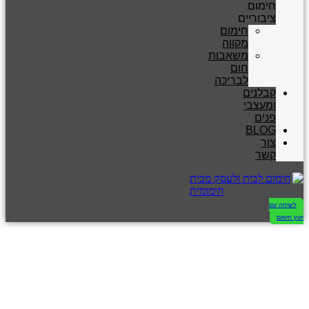
חימום
ציבוריים
חימום
מקווה
משאבות
חום
לבריכה
קבלנים
ומעצבי
פנים
BLOG
צור
קשר
לשיחה עם
יועץ חימום
ארבעה דברים
חשובים על תנור