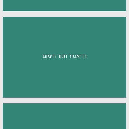
מעניין אותי
רדיאטור תנור חימום
ריהוט בדירה.
לדירה תוך דגש על צריכת חשמל נמוכה ועיצוב ייחודי כפריט
היא הפתרון האידיאלי להשגת חימום מהיר ומותאם אישית
סדרת תנורי החימום בעלי העיצוב המודרני והקווים הנקיים
מעניין אותי