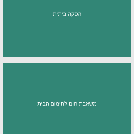
הסקה ביתית
במערכת חימום המים, זה בדיוק בשבילכם!
קרים שמצריכים את חימום הבית וכן אתם רוצים להתפנק
בחימום הבית ובחימום המים. אם הנכם מתגוררים באזורים
מערכת הסקה ביתית הינה פתרון מושלם ללקוחות שמעוניינים
מעניין אותי
משאבת חום לחימום הבית
החימום הביתית שתוביל לחיסכון באנרגיה ובהוצאות החימום
משאבות חום הינן הפתרון החסכוני ביותר להפעלת מערכת