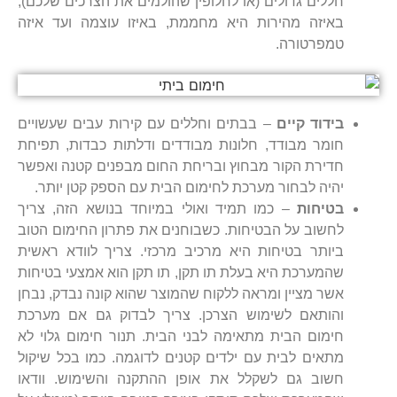
חללים גדולים (או לחלופין שהולמים את הצרכים שלכם),
באיזה מהירות היא מחממת, באיזו עוצמה ועד איזה
טמפרטורה.
בידוד קיים
– בבתים וחללים עם קירות עבים שעשויים
חומר מבודד, חלונות מבודדים ודלתות כבדות, תפיחת
חדירת הקור מבחוץ ובריחת החום מבפנים קטנה ואפשר
יהיה לבחור מערכת לחימום הבית עם הספק קטן יותר.
בטיחות
– כמו תמיד ואולי במיוחד בנושא הזה, צריך
לחשוב על הבטיחות. כשבוחנים את פתרון החימום הטוב
ביותר בטיחות היא מרכיב מרכזי. צריך לוודא ראשית
שהמערכת היא בעלת תו תקן, תו תקן הוא אמצעי בטיחות
אשר מציין ומראה ללקוח שהמוצר שהוא קונה נבדק, נבחן
והותאם לשימוש הצרכן. צריך לבדוק גם אם מערכת
חימום הבית מתאימה לבני הבית. תנור חימום גלוי לא
מתאים לבית עם ילדים קטנים לדוגמה. כמו בכל שיקול
חשוב גם לשקלל את אופן ההתקנה והשימוש. וודאו