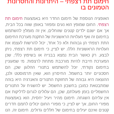
חימום תת רצפתי – היתרונות והחסרונות
הטמונים בו
האופציה הנוספת של חימום החדר היא באמצעות
חימום תת
רצפתי
. החום שמופץ הוא נעים ומפוזר באופן שווה בכל הבית,
אך אם ישנם ילדים קטנים שזוחלים, אין זה מומלץ להשתמש
בחימום זה ואף העלויות הראשוניות של התקנת מערכת החימום
התת רצפתי הן גבוהות ולא כל אחד, יכול להרשות לעצמו את
העלויות הראשוניות הללו. יש לציין, כי חימום תת רצפתי, ניתן
לבצע, רק כאשר הבית נמצא בבנייה או בשיפוץ כללי, שכן
המערכת חייבת להיות מורכבת מתחת לרצפות. מי שמעוניין
בחימום נקודתי, יוכל להשתמש בתנורי ההלוגן שכן, הם
חסכוניים יותר בחשמל. החיסרון הוא, שאין תרמוסטט ולכן,
ההוצאה היא גבוהה של תחזוקת התנורים והאנרגיה היא בוהה
שמתבטאת כמובן בחשבון החשמל. יש להשגיח על התנורים
החשמליים בזמן פעולתם, שכן, הם עלולים לגרום לדליקות אם
אין עליהם השגחה. חימום מהיר ויעיל יחסית, הוא באמצעות
מפזרי החום, אך יש לציין, כי מפזרי החום יכולים לחמם חדרים
קטנים ואינם יעילים בחימום של חללים גדולים. חימום זה, הנו