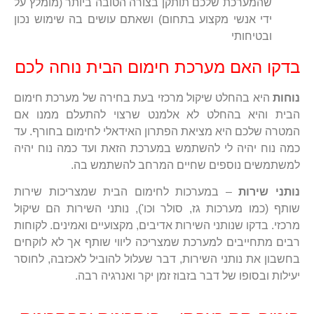
שהמערכת שלכם תותקן בצורה הטובה ביותר (מומלץ על
ידי אנשי מקצוע בתחום) ושאתם עושים בה שימוש נכון
ובטיחותי
בדקו האם מערכת חימום הבית נוחה לכם
נוחות
היא בהחלט שיקול מרכזי בעת בחירה של מערכת חימום
הבית והיא בהחלט לא אלמנט שרצוי להתעלם ממנו אם
המטרה שלכם היא מציאת הפתרון האידאלי לחימום בחורף. עד
כמה נוח יהיה לי להשתמש במערכת הזאת ועד כמה נוח יהיה
למשתמשים נוספים שחיים המרחב להשתמש בה.
נותני שירות
– במערכות לחימום הבית שמצריכות שירות
שותף (כמו מערכות גז, סולר וכו'), נותני השירות הם שיקול
מרכזי. בדקו שנותני השירות אדיבים, מקצועיים ואמינים. לקוחות
רבים מתחייבים למערכת שמצריכה ליווי שותף אך לא לוקחים
בחשבון את נותני השירות, דבר שעלול להוביל לאכזבה, לחוסר
יעילות ובסופו של דבר בזבוז זמן יקר ואנרגיה רבה.