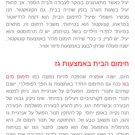
יעיל כאשר מתארגנים בבוקר לעבודה ולבית הספר, אך פחות
יעיל בשעות הערב בזמן שהייה בבית. גם הקונווקטור, הנו
מכשיר חשמלי שיעיל לחימום הבית, הוא דומה לרדיאטור
במראהו, קונווקטור הוא בטיחותי. משכיר חימום זה, מתאים
במיוחד לחדרי הילדים בשל בטיחותו, יש לו תרמוסטט והוא
יעיל. יש לציין, כי בכדי שיהיה חימום מהיר באמצעות קונווקטור,
ישנה פעולה שניתן לבצע באמצעות פיזור אוויר.
חימום הבית באמצעות גז
היום, ישנה אופציה שהפכה להיות נפוצה כמו
חימום מים
בגז
ככה גם החימום החדר באמצעות גז הפך לפופולרי. ישנם
קמינים ותנורי חימום, הפועלים על אנרגיית הגז. ניתן למצוא
תנורי חימום דקורטיביים ויעילים במיוחד. שינו ניקיון גבוה של
הבעירה ובשריפת הגז, ניתן להגיע לבעירה מושלמת. הבעירה
הנה נקייה באופן יחסי. קל להתקין תנור הפועל על אנרגיית גז
והגז, הנו משאב טבע זול. התחזוקה של תנור חימום זה, היא
מינימלית והתפעול שלו הוא פשוט. לתנור הגז יש בטיחות
מעולה, כך שאין חשש כאשר ישנם ילדים בסביבה ואם ישנה