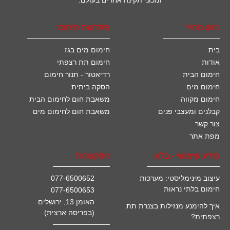
ומכוני תקינה אחרים בעולם.
ניווט מהיר
פתרונות חימום
בית
חימום מים בגז
אודות
חימום תת רצפתי
חימום הבית
רדיאטור - תנור חימום
חימום מים
הסקה ביתית
חימום מקווה
משאבת חום לחימום הבית
קבלנים ומעצבי פנים
משאבת חום לחימום מים
צור קשר
מפת אתר
מידע שימושי - בלוג
התקשרות
עיצוב מינימליסטי: מערכות
077-6500652
חימום בלתי נראות
077-6500653
האומן 13, ירושלים
איך להימנע מנזילות בצנרת תת
(בפריסה ארצית)
רצפתית?