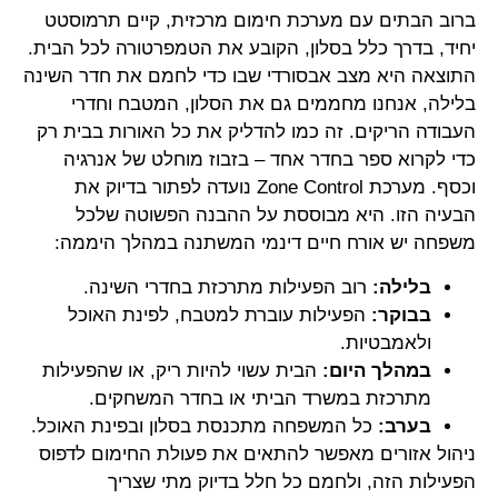
ברוב הבתים עם מערכת חימום מרכזית, קיים תרמוסטט
יחיד, בדרך כלל בסלון, הקובע את הטמפרטורה לכל הבית.
התוצאה היא מצב אבסורדי שבו כדי לחמם את חדר השינה
בלילה, אנחנו מחממים גם את הסלון, המטבח וחדרי
העבודה הריקים. זה כמו להדליק את כל האורות בבית רק
כדי לקרוא ספר בחדר אחד – בזבוז מוחלט של אנרגיה
וכסף. מערכת Zone Control נועדה לפתור בדיוק את
הבעיה הזו. היא מבוססת על ההבנה הפשוטה שלכל
משפחה יש אורח חיים דינמי המשתנה במהלך היממה:
בלילה:
רוב הפעילות מתרכזת בחדרי השינה.
בבוקר:
הפעילות עוברת למטבח, לפינת האוכל
ולאמבטיות.
במהלך היום:
הבית עשוי להיות ריק, או שהפעילות
מתרכזת במשרד הביתי או בחדר המשחקים.
בערב:
כל המשפחה מתכנסת בסלון ובפינת האוכל.
ניהול אזורים מאפשר להתאים את פעולת החימום לדפוס
הפעילות הזה, ולחמם כל חלל בדיוק מתי שצריך