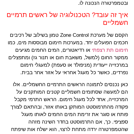
ובטמפרטורה הנכונה לו.
איך זה עובד? הטכנולוגיה של ראשים תרמיים
חשמליים
הקסם של מערכת Zone Control טמון בשילוב של רכיבים
חכמים הפועלים יחד. במערכות חימום מבוססות מים, כמו
חימום תת רצפתי
או רדיאטורים, המים החמים מגיעים
ממקור החום (למשל, משאבת חום או תנור גז) ומתפצלים
במרכזייה ייעודית (מניפולד או סעפת) למעגלי חימום
נפרדים, כאשר כל מעגל אחראי על אזור אחר בבית.
כאן נכנסים לתמונה הראשים התרמיים החשמליים. אלו
הם למעשה שסתומים חשמליים קטנים המותקנים על
המרכזייה, אחד לכל מעגל חימום. הראש התרמי מקבל
פקודה מהתרמוסטט המותקן באותו אזור, ובהתאם לצורך
פותח או סוגר את זרימת המים החמים לאותו מעגל
ספציפי. כך, אם התרמוסטט בחדר השינה מזהה
שהטמפרטורה ירדה מתחת לרצוי, הוא ישלח אות שיפתח