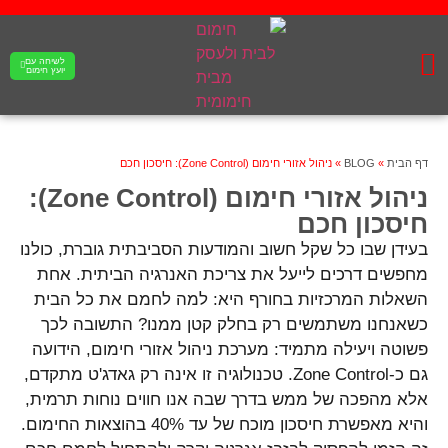
לשיחה עם
יועץ חימום
פתרונות לחימום מים
קבלנים ומעצבי פנים
פתרונות חימום הבית
פתרונות חימום ציבוריים
דף הבית
»
BLOG
»
ניהול אזורי חימום (Zone Control): חיסכון חכם
ניהול אזורי חימום (Zone Control):
חיסכון חכם
בעידן שבו כל שקל חשוב והמודעות הסביבתית גוברת, כולנו
מחפשים דרכים לייעל את צריכת האנרגיה הביתית. אחת
השאלות המרכזיות בחורף היא: למה לחמם את כל הבית
כשאנחנו משתמשים רק בחלק קטן ממנו? התשובה לכך
פשוטה ויעילה מתמיד: מערכת ניהול אזורי חימום, הידועה
גם כ-Zone Control. טכנולוגיה זו אינה רק גאדג'ט מתקדם,
אלא מהפכה של ממש בדרך שבה אנו חווים נוחות תרמית,
והיא מאפשרת חיסכון מוכח של עד 40% בהוצאות החימום.