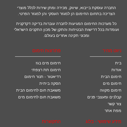
החברה עוסקת בייבוא, שיווק, מכירה ומתן שירות לכלל מוצרי
הצריכה בתחום החימום הן למגזר העסקי והן למגזר הפרטי.
כל מערכות החימום המגיעות לחברה עוברות בדיקה דקדקנית
ועומדות בכל דרישות הבטיחות והתקן של מכון התקנים הישראלי
ומכוני תקינה אחרים בעולם.
ניווט מהיר
פתרונות חימום
בית
חימום מים בגז
אודות
חימום תת רצפתי
חימום הבית
רדיאטור - תנור חימום
חימום מים
הסקה ביתית
חימום מקווה
משאבת חום לחימום הבית
קבלנים ומעצבי פנים
משאבת חום לחימום מים
צור קשר
מפת אתר
מידע שימושי - בלוג
התקשרות