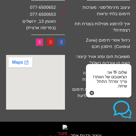
עיצוב מינימליסטי: מערכות
077-6500652
חימום בלתי נראות
077-6500653
האומן 13, ירושלים
איך להימנע מנזילות בצנרת תת
(בפריסה ארצית)
רצפתית?
ניהול אזורי חימום (Zone
Control): חיסכון חכם
משאבות חום ומזג אוויר קיצוני:
האם הן עובדות בשלג?
שלום 👋 אני
חימום מים סולארי לבריכה
הצ'אטבוט של האתר!
(קולטים): יתרונות ומגבלות
צריך עזרה? התחל
שיחה.
שאלות נפוצות על התקנת חימום
(FAQ): כל מה שרציתם לדעת
עיצוב ובניית אתר: