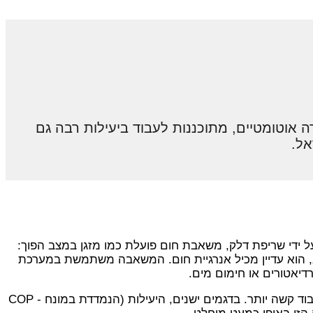
במיוחד אלו המצוידות בטכנולוגיות מתקדמות כמו EVI ומנגנוני הפשרה אוטומטיים, מתוכננות לעבוד ביעילות רבה גם
אל.
על ידי שריפת דלק, משאבת חום פועלת כמו מזגן במצב הפוך:
וא, הוא עדיין מכיל אנרגיית חום. המשאבה משתמשת במערכת
רדיאטורים או חימום מים.
האתגר המרכזי הוא שככל שהטמפרטורה החיצונית יורדת, הפער בינה לבין הטמפרטורה הרצויה בבית גדל, והמשאבה נדרשת לעבוד קשה יותר. בדגמים ישנים, היעילות (הנמדדת במונח COP -