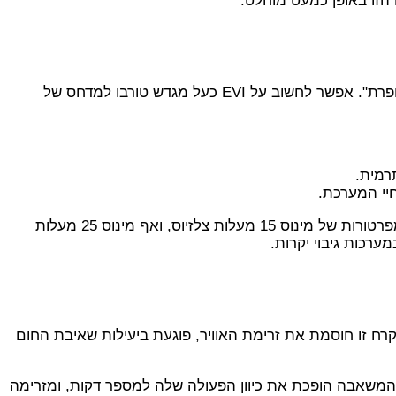
אחת ההתפתחויות המשמעותיות ביותר בתחום היא טכנולוגיית EVI (Enhanced Vapor Injection), או בעברית "הזרקת אדים משופרת". אפשר לחשוב על EVI כעל מגדש טורבו למדחס של
רמית.
יי המערכת.
המצוידות בטכנולוגיית EVI מסוגלות לשמור על יעילות גבוהה ותפוקת חום יציבה גם בטמפרטורות של מינוס 15 מעלות צלזיוס, ואף מינוס 25 מעלות
ערכות גיבוי יקרות.
קרח זו חוסמת את זרימת האוויר, פוגעת ביעילות שאיבת החום
המשאבה הופכת את כיוון הפעולה שלה למספר דקות, ומזרימה