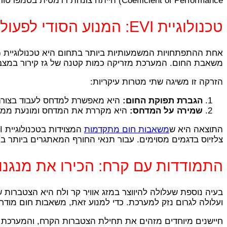
Coefficient of Performance) הייתה צונחת דרמטית בטמפרטורות קרובות לאפס. אולם, הטכנולוגיה המודרנית פתרה את הבעיה הזו באופן כמעט מוחלט.
טכנולוגיית EVI: המנוע הסודי לפעולה בטמפרטורות קיפאון
משאבת החום. המערכת מזריקה כמות קטנה של גז קירור במצב 
הזרקה זו משיגה שתי מטרות עיקריות:
הגברת תפוקת החום:
היא מאפשרת למדחס לעבוד בצורה יע
שמירה על המדחס:
היא מקררת את המדחס ומונעת ממנו 
התוצאה היא ש
משאבות חום מתקדמות
צלזיוס בדגמים מסוימים. עבור תנאי החורף המאתגרים ביותר ביש
התמודדות עם קרח: הכירו את מנגנון ה-Defrost האו
בעיה נוספת שעלולה להיווצר במזג אוויר קר ולח היא הצטברות 
ועלולה לגרום נזק למערכת. כדי למנוע זאת, משאבות חום מודרניות מצוידות במנ
חיישנים מיוחדים מזהים את תחילת הצטברות הקרח, והמערכת 