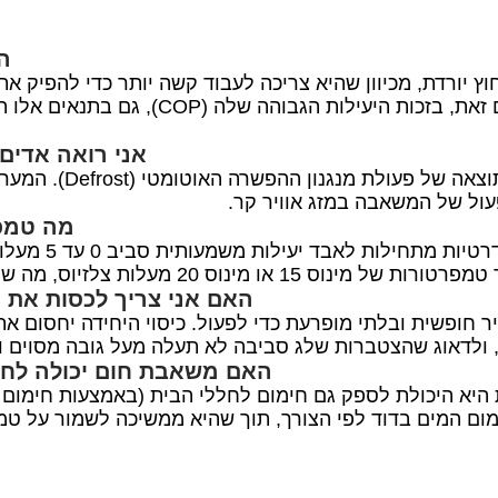
ה
רדת, מכיוון שהיא צריכה לעבוד קשה יותר כדי להפיק את א
צריכת החשמל תהיה גבוהה יותר מאשר ביום סת
אני רואה אדים 
כן, זה תקין לחלוטין
פעול של המשאבה במזג אוויר קר.
מה טמפר
התשובה תלויה מ
האם אני צריך לכסות את 
ר חופשית ובלתי מופרעת כדי לפעול. כיסוי היחידה יחסום את
 ולדאוג שהצטברות שלג סביבה לא תעלה מעל גובה מסוים ו
האם משאבת חום יכולה לחמ
היא היכולת לספק גם חימום לחללי הבית (באמצעות חימום 
מום המים בדוד לפי הצורך, תוך שהיא ממשיכה לשמור על טמפ