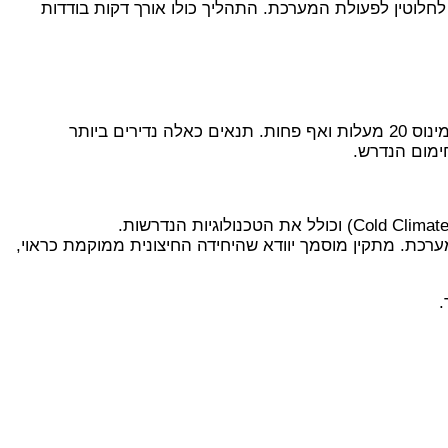
 לחלוטין לפעולת המערכת. התהליך כולו אורך דקות בודדות
לכל מכשיר יש מגבלות, וחשוב להיות מודעים להן. כאמור, משאבות חום עם טכנולוגיית EVI פועלות ביעילות עד טמפרטורות של מינוס 20 מעלות ואף פחות. תנאים כאלה נדירים ביותר
ימום הנדרש.
כת. מתקין מוסמך יוודא שהיחידה החיצונית ממוקמת כראוי,
.