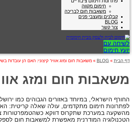
פתרונות חימום ציבוריים
חימום מקווה
משאבות חום לבריכה
קבלנים ומעצבי פנים
BLOG
צור קשר
לשיחה עם
יועץ חימום
דף הבית
»
BLOG
»
משאבות חום ומזג אוויר קיצוני: האם הן עובדות בשל
משאבות חום ומזג אווי
החורף הישראלי, במיוחד באזורים הגבוהים כמו ירושלי
לפתרונות חימום מתקדמים, עולה שאלה קריטית: האם
מהשקעה במערכת שתקרוס דווקא כשהטמפרטורות צונח
הטכנולוגיה המודרנית מאפשרת למשאבות חום לספק בי