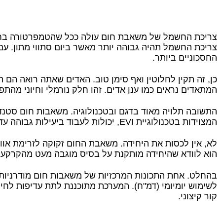
צריכת החשמל של משאבת חום עולה ככל שהטמפרטורה בחוץ יו
החסכוניים ביותר.
המתאדים נראים כמו ענן אדים. זהו חלק נורמלי וחיוני מהת
המצוידות בטכנולוגיית EVI, יכולות לעבוד ביעילות גבוהה עד טמפרטורות של מינוס 15 או מינוס 20 מעלות צלזיוס, מה שמספק מענה מלא לכל תרחיש חורפי בישראל.
לא, אין לכסות את היחידה. משאבת החום זקוקה לזרימת אווי
הוא לוודא שהיחידה מותקנת על בסיס מוגבה מעט מהקרקע,
בהחלט. אחת התכונות המרכזיות של משאבות חום מודרניות 
לשימוש יומיומי (דמ"ח). המערכת מתוכננת לתת עדיפות לחי
קור קיצוני.