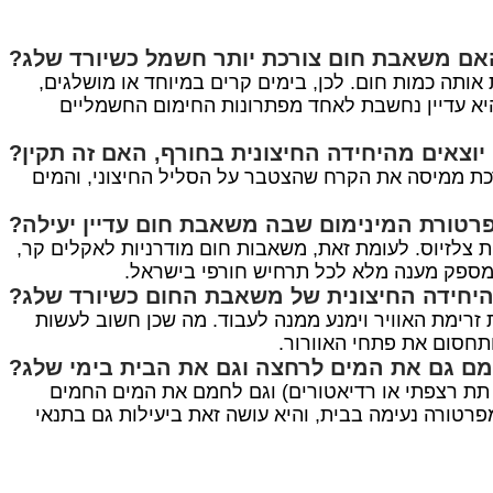
אם משאבת חום צורכת יותר חשמל כשיורד שלג?
ותה כמות חום. לכן, בימים קרים במיוחד או מושלגים,
ווי מתון. עם זאת, בזכות היעילות הגבוהה שלה (COP), גם בתנאים אלו היא עדיין נחשבת לאחד מפתרונות החימום החשמליים
יוצאים מהיחידה החיצונית בחורף, האם זה תקין?
 ואף סימן טוב. האדים שאתה רואה הם תוצאה של פעולת מנגנון ההפשרה האוטומטי (Defrost). המערכת ממיסה את הקרח שהצטבר על הסליל החיצוני, והמים
טורת המינימום שבה משאבת חום עדיין יעילה?
אוד בדגם ובטכנולוגיה. משאבות חום סטנדרטיות מתחילות לאבד יעילות משמעותית סביב 0 עד 5 מעלות צלזיוס. לעומת זאת, משאבות חום מודרניות לאקלים קר,
היחידה החיצונית של משאבת החום כשיורד שלג?
 זרימת האוויר וימנע ממנה לעבוד. מה שכן חשוב לעשות
תחסום את פתחי האוורור.
ם גם את המים לרחצה וגם את הבית בימי שלג?
תת רצפתי או רדיאטורים) וגם לחמם את המים החמים
רטורה נעימה בבית, והיא עושה זאת ביעילות גם בתנאי