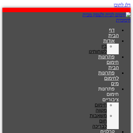
דלג לתוכן
דף
הבית
אודות
בין
לקוחותינו
פתרונות
חימום
הבית
פתרונות
לחימום
מים
פתרונות
חימום
ציבוריים
חימום
מקווה
משאבות
חום
לבריכה
קבלנים