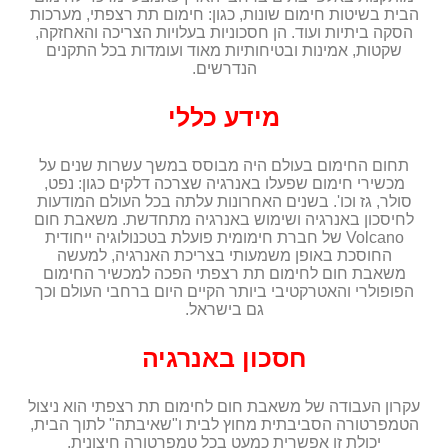
הבית בשיטות חימום שונות, כגון: חימום תת רצפתי, מערכות
הסקה ביתיות ועוד. הן חסכוניות בעלויות הצריכה והאחזקה,
שקטות, אמינות ובטיחותיות מאוד ועומדות בכל התקנים
הנדרשים.
מידע כללי
תחום החימום בעולם היה מבוסס במשך עשרות שנים על
מכשירי חימום שפעלו באנרגיה שצרכה דלקים כגון: נפט,
סולר, גז וכו'. בשנים האחרונות עלתה בכל העולם המודעות
לחיסכון באנרגיה ושימוש באנרגיה מתחדשת. משאבת חום
Volcano של חברת חימומית פועלת בטכנולוגיה ייחודית
החוסכת באופן משמעותי בצריכת האנרגיה, למעשה
משאבת חום לחימום תת רצפתי הפכה למכשיר החימום
הפופולרי והאטרקטיבי ביותר הקיים היום ברחבי העולם וכך
גם בישראל.
חסכון באנרגיה
עקרון העבודה של משאבת חום לחימום תת רצפתי הוא ניצול
הטמפרטורה הסביבתית מחוץ לבית ו"שאיבתה" לתוך הבית,
יכולת זו אפשרית כמעט בכל טמפרטורה חיצונית.