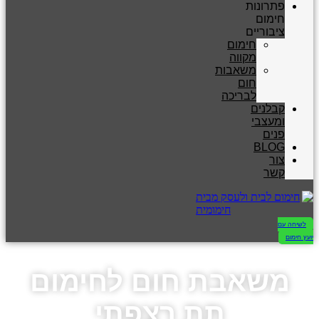
פתרונות
חימום
ציבוריים
חימום
מקווה
משאבות
חום
לבריכה
קבלנים
ומעצבי
פנים
BLOG
צור
קשר
לשיחה עם
יועץ חימום
משאבת חום לחימום
תת רצפתי