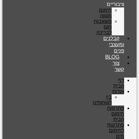
ציבוריים
חימום
מקווה
משאבות
חום
לבריכה
קבלנים
ומעצבי
פנים
BLOG
צור
קשר
דף
הבית
אודות
בין
לקוחותינו
פתרונות
חימום
הבית
פתרונות
לחימום
מים