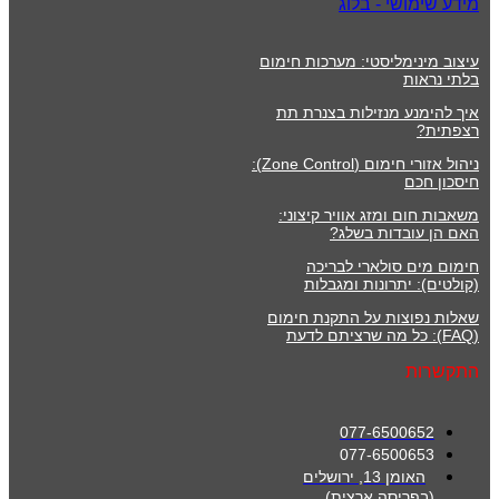
מידע שימושי - בלוג
עיצוב מינימליסטי: מערכות חימום
בלתי נראות
איך להימנע מנזילות בצנרת תת
רצפתית?
ניהול אזורי חימום (Zone Control):
חיסכון חכם
משאבות חום ומזג אוויר קיצוני:
האם הן עובדות בשלג?
חימום מים סולארי לבריכה
(קולטים): יתרונות ומגבלות
שאלות נפוצות על התקנת חימום
(FAQ): כל מה שרציתם לדעת
התקשרות
077-6500652
077-6500653
האומן 13, ירושלים
(בפריסה ארצית)