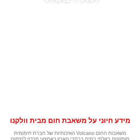
מידע חיוני על משאבת חום מבית וולקנו
משאבות החום Volcano האיכותיות של חברת חימומית
מותקנות באלפי בתים ברחבי הארץ כאמצעי מרכזי לחימום