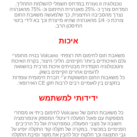
טכנולוגיה זו נעזרת במדחס חשמלי להשלמת התהליך,
המדחס צורך כ- 25% מאנרגיית החימום וכ- 75% מהאנרגיה
נצרך מהסביבה החיצונית, כך שלמעשה משאבת החום
צורכת כ- 1/4 מהאנרגיה שהיא מייצרת וכך בא לידי ביטוי
החיסכון הרב.
איכות
משאבת חום לחימום תת רצפתי Volcano בנויה מחומרי
גלם האיכותיים ביותר הקיימים. הליכי היצור, בקרת האיכות
והטכנולוגיה הקפדנית מבטיחים איכות מרבית בהשוואה
לדגמים אחרים הקיימים בשוק.
כל משאבות החום המשווקות ע"י חברת חימומית עומדות
בתקנים בין לאומיים רבים לרבות תקן CE האירופאי.
ידידותי למשתמש
כל משאבות החום של Volcano לחימום ביתי או מסחרי
מסופקות עם פאנל הפעלה דיגיטלי המספק אינפורמציה
חשובה על מצבי הפעולה, טמפרטורה ועל כל הרכיבים
הפנימיים במכשיר. במקרה של תקלה קוד התקלה יופיע על
גבי התצוגה וכך הלקוח יכול להבין את מקור וסיבת התקלה