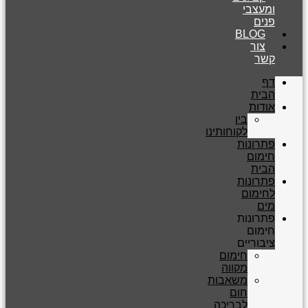
ומעצבי
פנים
BLOG
צור
קשר
דף
הבית
אודות
בין
לקוחותינו
פתרונות
חימום
הבית
פתרונות
לחימום
מים
פתרונות
חימום
ציבוריים
חימום
מקווה
משאבות
חום
לבריכה