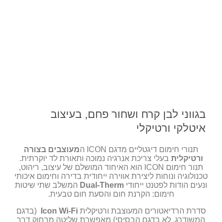
בגווני לבן קרח ושחור פחם, בעיצוב
איטלקי ורטיקלי
תנורי חימום דיגטליים מדגם ICON ה
מעוצבים בצורה
ורטיקלית
בעלי צריכת אנרגיה נמוכה ותאורת לד יוקרתית.
תנור חימום ICON הוא האיחוד המושלם של עיצוב, ריהוט,
טכנולוגיה ונוחות ליצירת אווירה ייחודית בדירה וחימום איכותי
ונעים הודות לפטנט ייחודי
Dual-Therm
המשלב שתי שיטות
חימום: הקרנת חום והסעת חום טבעית.
סדרת הרדיאטורים המעוצבת ורטיקלית
Wi-Fi
Icon
(בדגם
המשודרג, לא בדגם הבסיסי) מאפשרת שליטה מרחוק דרך