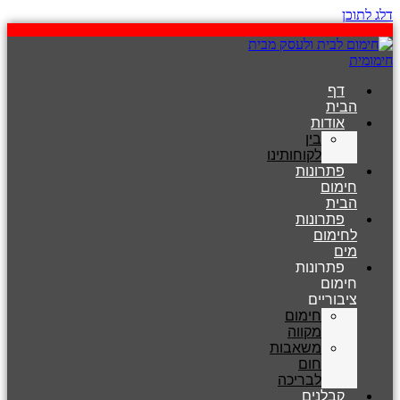
דלג לתוכן
דף
הבית
אודות
בין
לקוחותינו
פתרונות
חימום
הבית
פתרונות
לחימום
מים
פתרונות
חימום
ציבוריים
חימום
מקווה
משאבות
חום
לבריכה
קבלנים