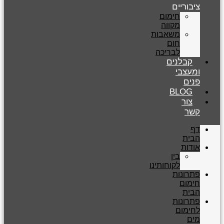
ציבוריים
חימום
מקווה
משאבות
חום
לבריכה
קבלנים
ומעצבי
פנים
BLOG
צור
קשר
דף
הבית
אודות
בין
לקוחותינו
פתרונות
חימום
הבית
פתרונות
לחימום
מים