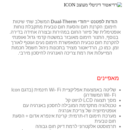
הודות לפטנט ייחודי Dual-Therm
המשלב שתי שיטות
חימום: הקרנת חום והסעת חום טבעית מתקבלת נוחות
אופטימלית של פיזור החום במהירות ובצורה אחידה בדירה.
בנוסף, התנור חימום מאובזר במשטח קדמי גדול ואופנתי
להקרנת חום טבעית המאפשרת חימום נעים ועוטף לאורך
זמן. כמו כן, הרדיאטור מצויד בתכונות ניהול חשמל חכמות
המייעלות את רמת צריכה האנרגיה לחיסכון מירבי.
מאפיינים
שליטה באמצעות אפליקציית Wi- Fi חינמית (בדגם Icon
Wi- Fi המשודרג)
מסך תצוגה LCD לניווט קל
טכנולוגיה מתקדמת המובילה לחסכון באנרגיה עם
אופטימיזציה של צריכת אנרגיה
מערכת חימום דו-תרמית: קרינת אינפרא אדום + הסעת
חום טבעית
תרמוסטט אלקטרוני לרמת דיוק חום גבוהה