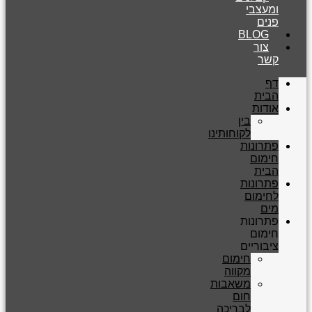
ומעצבי
פנים
BLOG
צור
קשר
דף
הבית
אודות
בין
לקוחותינו
פתרונות
חימום
הבית
פתרונות
לחימום
מים
פתרונות
חימום
ציבוריים
חימום
מקווה
משאבות
חום
לבריכה