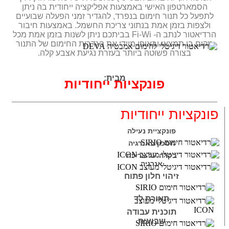
הסמארטפון האישי באמצעות אפליקציה ייחודית בה ניתן
לתפעל כל תנור חימום בנפרד, להגדיר זמני הפעלה שבועיים
ולצפות בזמן אמת בנתוני צריכת החשמל. באמצעות חיבור
הרדיאטור לנתב ה- Fi-Wi בביתכם ניתן לשנות בזמן אמת מכל
מקום בו תמצאו ובאופן מיידי את הגדרות החימום של התנור
בצורה פשוטה ביותר בעזרת נגיעת אצבע קלה.
מבית:
פונקציות ייחודיות
פונקציות ייחודיות
פונקציית נעילה
חסכון באנרגיה
בקרה על צריכת
אנרגיה
זיהוי חלון פתוח
תאורת לד
תוכנית עבודה
שבועית