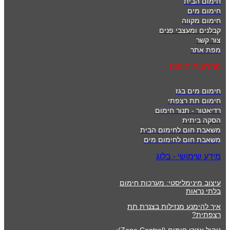
חימום הבית
חימום מים
חימום מקווה
קבלנים ומעצבי פנים
צור קשר
מפת אתר
פתרונות חימום
חימום מים בגז
חימום תת רצפתי
רדיאטור - תנור חימום
הסקה ביתית
משאבת חום לחימום הבית
משאבת חום לחימום מים
מידע שימושי - בלוג
עיצוב מינימליסטי: מערכות חימום
בלתי נראות
איך להימנע מנזילות בצנרת תת
רצפתית?
ניהול אזורי חימום (Zone Control):