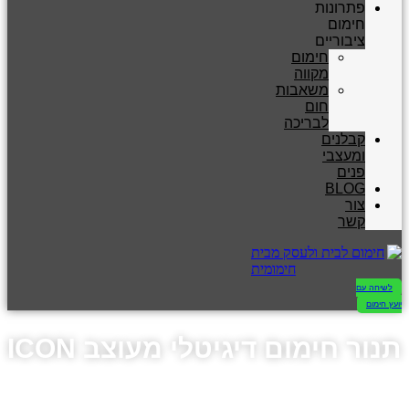
פתרונות
חימום
ציבוריים
חימום
מקווה
משאבות
חום
לבריכה
קבלנים
ומעצבי
פנים
BLOG
צור
קשר
לשיחה עם
יועץ חימום
תנור חימום דיגיטלי מעוצב ICON