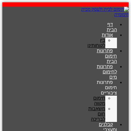
דלג
לתוכן
דף
הבית
אודות
בין
לקוחותינו
פתרונות
חימום
הבית
פתרונות
לחימום
מים
פתרונות
חימום
ציבוריים
חימום
מקווה
משאבות
חום
לבריכה
קבלנים
ומעצבי