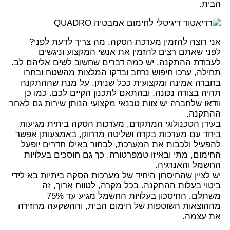
הבית.
אני רוצה להזמין מערכת הסקה, מה צריך לדעת לפני?
לפני שאתם רצים להזמין את אנשי המקצוע וניגשים
לעבודת ההתקנה, יש כמה דברים שחשוב לשים אליהם לב.
תחילה, ערכו חיפוש נרחב ובדקו המלצות מהשטח ובחרו
בחברה אמינה ומקצועית ככל שניתן. על מנת שההתקנה
תהיה בצורה נכונה, ובהתאם לתכנון הקיים לכם. כמו כן
וודאו שלחברה יש צוות טכנאי מקצועי הנותן שירות גם לאחר
ההתקנה.
בעידן הטכנולוגי המתקדם, מערכות הסקה ביתית מגיעות
ביחד עם מערכות בקרה ושליטה מרחוק, באמצעותן אפשר
להפעיל ולכבות את המערכת, לבחור באילו חדרים יופעל
החימום, מתי ובאיזו טמפרטורה. כך גם חוסכים בעלויות
החשמל והאנרגיה.
יש לציין שהחיסרון היחיד של מערכות הסקה ביתיות בא לידי
ביטוי בעלות ההתקנה. בכל מקרה, לטווח ארוך, זה
משתלם. החיסכון בעלויות החשמל מגיע עד 75%
מההוצאות השוטפות של חימום הבית, וההשקעה מחזירה
את עצמה.