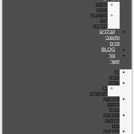
חימום
מקווה
משאבות
חום
לבריכה
קבלנים
ומעצבי
פנים
BLOG
צור
קשר
דף
הבית
אודות
בין
לקוחותינו
פתרונות
חימום
הבית
פתרונות
לחימום
מים
פתרונות