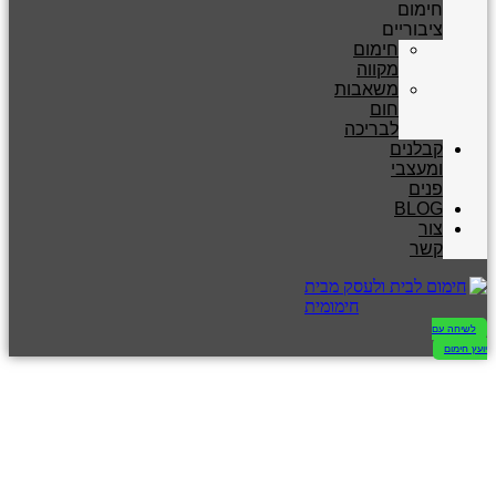
חימום
ציבוריים
חימום
מקווה
משאבות
חום
לבריכה
קבלנים
ומעצבי
פנים
BLOG
צור
קשר
לשיחה עם
יועץ חימום
הסקה מרכזית - 4
דברים שחובה לדעת