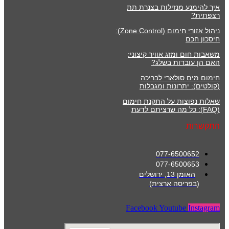
איך להימנע מנזילות בצנרת תת
רצפתית?
ניהול אזורי חימום (Zone Control):
חיסכון חכם
משאבות חום ומזג אוויר קיצוני:
האם הן עובדות בשלג?
חימום מים סולארי לבריכה
(קולטים): יתרונות ומגבלות
שאלות נפוצות על התקנת חימום
(FAQ): כל מה שרציתם לדעת
התקשרות
077-6500652
077-6500653
האומן 13, ירושלים
(בפריסה ארצית)
Facebook
Youtube
Instagram