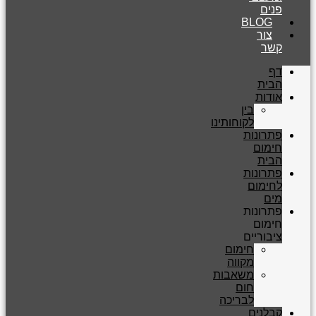
פנים
BLOG
צור
קשר
דף
הבית
אודות
בין
לקוחותינו
פתרונות
חימום
הבית
פתרונות
לחימום
מים
פתרונות
חימום
ציבוריים
חימום
מקווה
משאבות
חום
לבריכה
קבלנים