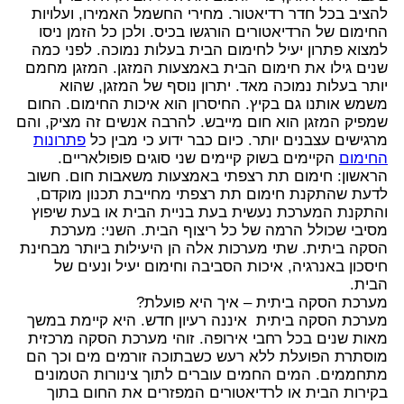
להציב בכל חדר רדיאטור. מחירי החשמל האמירו, ועלויות
החימום של הרדיאטורים הורגשו בכיס. ולכן כל הזמן ניסו
למצוא פתרון יעיל לחימום הבית בעלות נמוכה. לפני כמה
שנים גילו את חימום הבית באמצעות המזגן. המזגן מחמם
יותר בעלות נמוכה מאד. יתרון נוסף של המזגן, שהוא
משמש אותנו גם בקיץ. החיסרון הוא איכות החימום. החום
שמפיק המזגן הוא חום מייבש. להרבה אנשים זה מציק, והם
מרגישים עצבנים יותר. כיום כבר ידוע כי מבין כל
פתרונות
החימום
הקיימים בשוק קיימים שני סוגים פופולאריים.
הראשון: חימום תת רצפתי באמצעות משאבות חום. חשוב
לדעת שהתקנת חימום תת רצפתי מחייבת תכנון מוקדם,
והתקנת המערכת נעשית בעת בניית הבית או בעת שיפוץ
מסיבי שכולל הרמה של כל ריצוף הבית. השני: מערכת
הסקה ביתית. שתי מערכות אלה הן היעילות ביותר מבחינת
חיסכון באנרגיה, איכות הסביבה וחימום יעיל ונעים של
הבית.
מערכת הסקה ביתית – איך היא פועלת?
מערכת הסקה ביתית איננה רעיון חדש. היא קיימת במשך
מאות שנים בכל רחבי אירופה. זוהי מערכת הסקה מרכזית
מוסתרת הפועלת ללא רעש כשבתוכה זורמים מים וכך הם
מתחממים. המים החמים עוברים לתוך צינורות הטמונים
בקירות הבית או לרדיאטורים המפזרים את החום בתוך