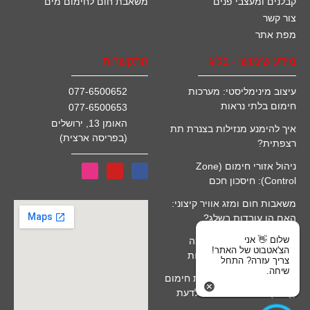
קבלנים ומעצבי פנים
משאבת חום לחימום מים
צור קשר
מפת אתר
מידע שימושי - בלוג
התקשרות
עיצוב מינימליסטי: מערכות
077-6500652
חימום בלתי נראות
077-6500653
האומן 13, ירושלים
איך להימנע מנזילות בצנרת תת
(בפריסה ארצית)
רצפתית?
ניהול אזורי חימום (Zone
Control): חיסכון חכם
משאבות חום ומזג אוויר קיצוני:
האם הן עובדות בשלג?
שלום 👋 אני
חימום מים סולארי לבריכה
הצ'אטבוט של האתר!
(קולטים): יתרונות ומגבלות
צריך עזרה? התחל
שיחה.
שאלות נפוצות על התקנת חימום
(FAQ): כל מה שרציתם לדעת