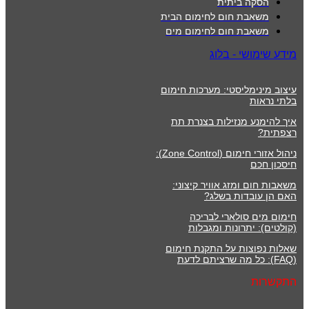
הסקה ביתית
משאבת חום לחימום הבית
משאבת חום לחימום מים
מידע שימושי - בלוג
עיצוב מינימליסטי: מערכות חימום
בלתי נראות
איך להימנע מנזילות בצנרת תת
רצפתית?
ניהול אזורי חימום (Zone Control):
חיסכון חכם
משאבות חום ומזג אוויר קיצוני:
האם הן עובדות בשלג?
חימום מים סולארי לבריכה
(קולטים): יתרונות ומגבלות
שאלות נפוצות על התקנת חימום
(FAQ): כל מה שרציתם לדעת
התקשרות