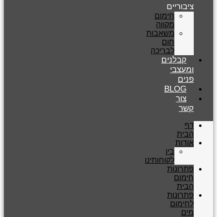
ציבוריים
חימום
מקווה
משאבות
חום
לבריכה
קבלנים
ומעצבי
פנים
BLOG
צור
קשר
דף
הבית
אודות
בין
לקוחותינו
פתרונות
חימום
הבית
פתרונות
לחימום
מים