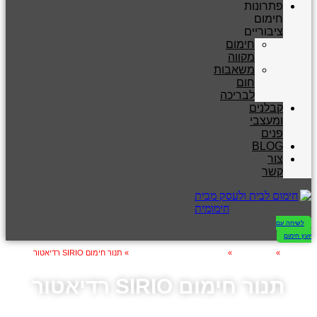
פתרונות
חימום
ציבוריים
חימום
מקווה
משאבות
חום
לבריכה
קבלנים
ומעצבי
פנים
BLOG
צור
קשר
לשיחה עם
יועץ חימום
דף הבית
»
חימום הבית
»
תנור לחימום הבית - רדיאטור
»
תנור חימום SIRIO רדיאטור
תנור חימום SIRIO רדיאטור