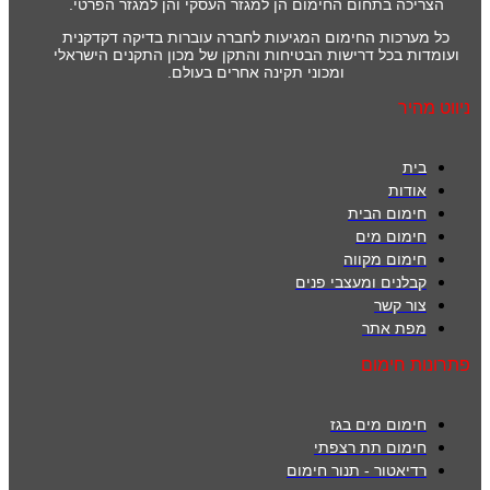
הצריכה בתחום החימום הן למגזר העסקי והן למגזר הפרטי.
כל מערכות החימום המגיעות לחברה עוברות בדיקה דקדקנית
ועומדות בכל דרישות הבטיחות והתקן של מכון התקנים הישראלי
ומכוני תקינה אחרים בעולם.
ניווט מהיר
בית
אודות
חימום הבית
חימום מים
חימום מקווה
קבלנים ומעצבי פנים
צור קשר
מפת אתר
פתרונות חימום
חימום מים בגז
חימום תת רצפתי
רדיאטור - תנור חימום