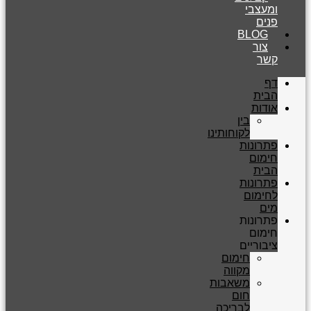
ומעצבי
פנים
BLOG
צור
קשר
דף
הבית
אודות
בין
לקוחותינו
פתרונות
חימום
הבית
פתרונות
לחימום
מים
פתרונות
חימום
ציבוריים
חימום
מקווה
משאבות
חום
לבריכה