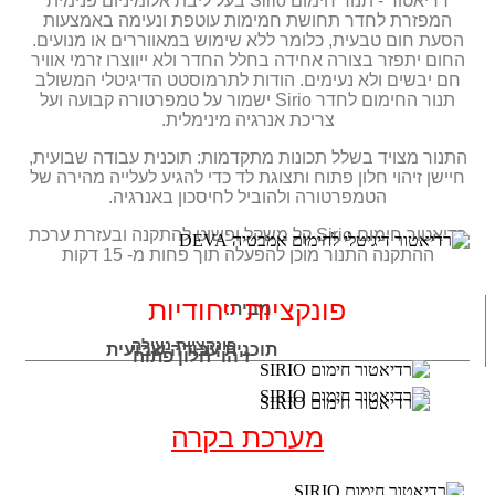
רדיאטור - תנור חימום Sirio בעל ליבת אלומיניום פנימית
המפזרת לחדר תחושת חמימות עוטפת ונעימה באמצעות
הסעת חום טבעית, כלומר ללא שימוש במאווררים או מנועים.
החום יתפזר בצורה אחידה בחלל החדר ולא ייווצרו זרמי אוויר
חם יבשים ולא נעימים. הודות לתרמוסטט הדיגיטלי המשולב
תנור החימום לחדר Sirio ישמור על טמפרטורה קבועה ועל
צריכת אנרגיה מינימלית.
התנור מצויד בשלל תכונות מתקדמות: תוכנית עבודה שבועית,
חיישן זיהוי חלון פתוח ותצוגת לד כדי להגיע לעלייה מהירה של
הטמפרטורה ולהוביל לחיסכון באנרגיה.
רדיאטור חימום Sirio קל משקל ופשוט להתקנה ובעזרת ערכת
ההתקנה התנור מוכן להפעלה תוך פחות מ- 15 דקות
פונקציות ייחודיות
מבית:
פונקציית נעילה
תוכנית עבודה שבועית
זיהוי חלון פתוח
מערכת בקרה