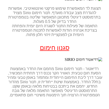
תצוגת לד המאפשרת שימוש פרקטי ואינטואיטיבי. אפשרות
להגדרת מצב עבודה מועדף. תנור חימום Sirio מצויד
בתרמוסטט דיגיטלי מתכוונן המאפשר שליטה בטמפרטורת
החדר בדיוק של 0.5 מעלות.
התאמה של פעילות התנור לשגרה היום יומית והפחתה
בצריכת אנרגיה הודות לאפשרות לתכנות הטמפרטורה
היומית וכן לפונקציית זיהוי חלון פתוח.
סגנון חימום
רדיאטור - תנור חימום Sirio מחמם את החדר באמצעות
הסעת חום טבעית: האוויר הקר נכנס דרך תחתית המכשיר,
עובר דרך ליבת החימום הייחודית ומתפזר באופן טבעי ומהיר
בחלל החדר. באמצעות שיטת ייחודית זו, תנור Sirio מהדור
החדש, יחמם את ביתכם בבטיחות מלאה ובאופן שקט.
התרמוסטט הדיגיטלי מאפשר התאמה מלאה של גובה
הטמפרטורה הרצויה תוך הימנעות משינויי חום פתאומיים.