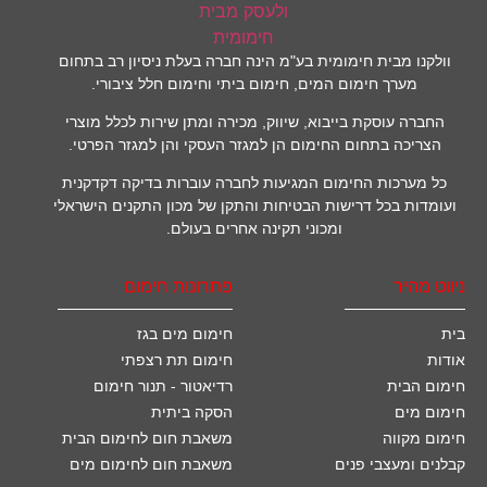
וולקנו מבית חימומית בע"מ הינה חברה בעלת ניסיון רב בתחום
מערך חימום המים, חימום ביתי וחימום חלל ציבורי.
החברה עוסקת בייבוא, שיווק, מכירה ומתן שירות לכלל מוצרי
הצריכה בתחום החימום הן למגזר העסקי והן למגזר הפרטי.
כל מערכות החימום המגיעות לחברה עוברות בדיקה דקדקנית
ועומדות בכל דרישות הבטיחות והתקן של מכון התקנים הישראלי
ומכוני תקינה אחרים בעולם.
ניווט מהיר
פתרונות חימום
בית
חימום מים בגז
אודות
חימום תת רצפתי
חימום הבית
רדיאטור - תנור חימום
חימום מים
הסקה ביתית
חימום מקווה
משאבת חום לחימום הבית
קבלנים ומעצבי פנים
משאבת חום לחימום מים