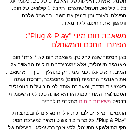
חשמל" אמיתי. היעילות שלו היא ביחס של 1:1, כלומר על
כל 1 קילוואט חשמל שתצרכו, תקבלו 1 קילוואט של חום.
הפעלתו לאורך זמן תזניק את חשבון החשמל שלכם
ותהפוך את התענוג ליקר מאוד.
משאבת חום מיני "Plug & Play":
הפתרון החכם והמשתלם
כאן הסיפור שונה לחלוטין. משאבת חום לא *יוצרת* חום
מאנרגיה חשמלית, אלא *מעבירה* חום קיים מהאוויר אל
המים. היא פועלת כמו מזגן, רק בתהליך הפוך. היא שואבת
את האנרגיה התרמית (החום) מהסביבה, דוחסת אותה
באמצעות מדחס, ומעבירה אותה למים ביעילות פנומנלית.
הטכנולוגיה המתוחכמת הזו היא אותה טכנולוגיה שעומדת
בבסיס
משאבות חימום
מתקדמות לבתים.
הדגמים המיועדים לבריכות עיליות מגיעים לרוב בתצורת
"Plug & Play", כלומר חיבור פשוט ומהיר למערכת הסינון
הקיימת ולשקע החשמל, ללא צורך בחשמלאי. היעילות של