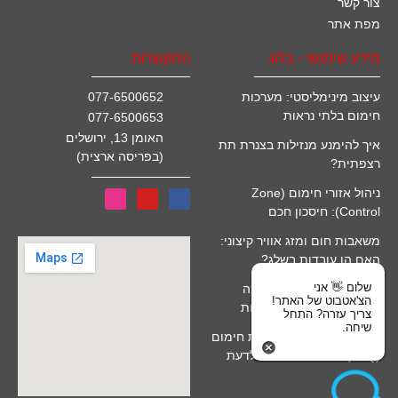
צור קשר
מפת אתר
מידע שימושי - בלוג
התקשרות
עיצוב מינימליסטי: מערכות
077-6500652
חימום בלתי נראות
077-6500653
האומן 13, ירושלים
איך להימנע מנזילות בצנרת תת
(בפריסה ארצית)
רצפתית?
ניהול אזורי חימום (Zone
Control): חיסכון חכם
משאבות חום ומזג אוויר קיצוני:
האם הן עובדות בשלג?
שלום 👋 אני
חימום מים סולארי לבריכה
הצ'אטבוט של האתר!
(קולטים): יתרונות ומגבלות
צריך עזרה? התחל
שיחה.
שאלות נפוצות על התקנת חימום
(FAQ): כל מה שרציתם לדעת