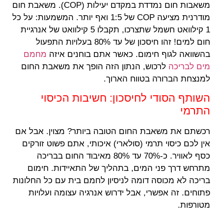
משאבות חום נמדדת במקדם יעילות (COP). משאבת חום
מודרנית מציעה COP של 1:5 ואף יותר. המשמעות: על כל
1 קילוואט חשמל שתצרכו, תקבלו 5 קילוואט של אנרגיית
חום למים! זהו חיסכון של עד 80% בעלויות התפעול
בהשוואה לגוף חימום. כאשר אתם בוחנים איזה
מחמם
מים לבריכה
לרכוש, הנתון הזה הופך את משאבת החום
למנצחת הברורה בטווח הארוך.
השותף הסודי לחיסכון: חשיבות הכיסוי
התרמי
רכשתם את משאבת החום הטובה ביותר? מצוין. אבל אם
אין לכם כיסוי תרמי (סולארי) איכותי, אתם פשוט זורקים
כסף לאוויר. כ-70% עד 80% מאיבוד החום בבריכה
מתרחש דרך פני המים, בתהליך של התאיידות. חימום
בריכה לא מכוסה דומה לניסיון לחמם בית עם כל החלונות
פתוחים. זה אפשרי, אבל ידרוש אנרגיה עצומה ועלויות
מטורפות.