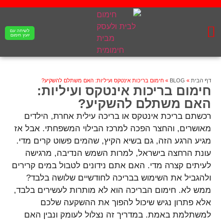
לשיחה עם
יועץ חימום
פתרונות לחימום מים
קבלנים ומעצבי פנים
פתרונות חימום הבית
פתרונות חימום ציבוריים
דף הבית
»
BLOG
»
חימום בריכות אינטקס ועיליות: האם משתלם להשקיע?
חימום בריכות אינטקס ועיליות:
האם משתלם להשקיע?
רכשתם בריכת אינטקס או בריכה עילית אחרת, הילדים
מאושרים, והחצר הפכה למרכז הבילוי המשפחתי. אבל אז
מגיע הרגע הזה, גם בשיא הקיץ, שהמים פשוט קרים מדי.
עונת הרחצה בישראל, למרות השמש הנדיבה, מרגישה
לעיתים קצרה מדי. האם אתם נידונים לטבול במים קרירים
ולהגביל את השימוש בבריכה לחודשיים שלושה בלבד?
ממש לא. חימום הבריכה הוא לא מותרות לעשירים בלבד,
אלא פתרון נגיש שיכול להפוך את ההשקעה שלכם
למשתלמת באמת. במדריך זה נצלול לעומק ונבין האם