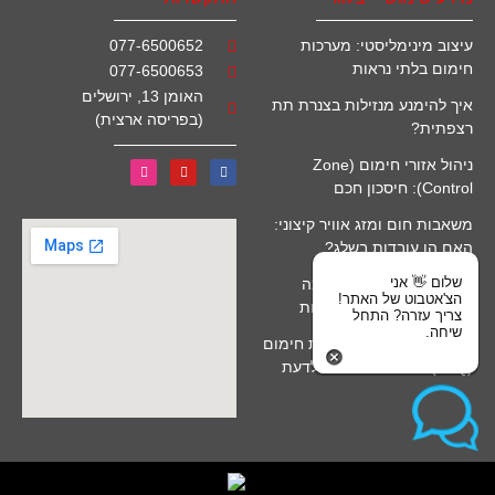
עיצוב מינימליסטי: מערכות
077-6500652
חימום בלתי נראות
077-6500653
האומן 13, ירושלים
איך להימנע מנזילות בצנרת תת
(בפריסה ארצית)
רצפתית?
ניהול אזורי חימום (Zone
Control): חיסכון חכם
משאבות חום ומזג אוויר קיצוני:
האם הן עובדות בשלג?
שלום 👋 אני
חימום מים סולארי לבריכה
הצ'אטבוט של האתר!
(קולטים): יתרונות ומגבלות
צריך עזרה? התחל
שיחה.
שאלות נפוצות על התקנת חימום
(FAQ): כל מה שרציתם לדעת