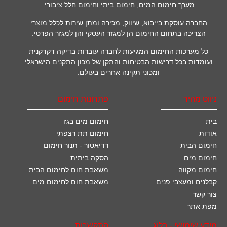
מערך חימום המים, חימום ביתי וחימום חלל ציבורי.
החברה עוסקת בייבוא, שיווק, מכירה ומתן שירות לכלל מוצרי
הצריכה בתחום החימום הן למגזר העסקי והן למגזר הפרטי.
כל מערכות החימום המגיעות לחברה עוברות בדיקה דקדקנית
ועומדות בכל דרישות הבטיחות והתקן של מכון התקנים הישראלי
ומכוני תקינה אחרים בעולם.
ניווט מהיר
פתרונות חימום
בית
חימום מים בגז
אודות
חימום תת רצפתי
חימום הבית
רדיאטור - תנור חימום
חימום מים
הסקה ביתית
חימום מקווה
משאבת חום לחימום הבית
קבלנים ומעצבי פנים
משאבת חום לחימום מים
צור קשר
מפת אתר
מידע שימושי - בלוג
התקשרות