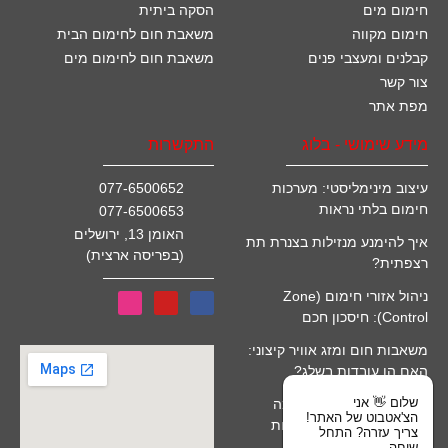
חימום מים
הסקה ביתית
חימום מקווה
משאבת חום לחימום הבית
קבלנים ומעצבי פנים
משאבת חום לחימום מים
צור קשר
מפת אתר
מידע שימושי - בלוג
התקשרות
עיצוב מינימליסטי: מערכות
077-6500652
חימום בלתי נראות
077-6500653
האומן 13, ירושלים
איך להימנע מנזילות בצנרת תת
(בפריסה ארצית)
רצפתית?
ניהול אזורי חימום (Zone
Control): חיסכון חכם
משאבות חום ומזג אוויר קיצוני:
האם הן עובדות בשלג?
שלום 👋 אני
חימום מים סולארי לבריכה
הצ'אטבוט של האתר!
(קולטים): יתרונות ומגבלות
צריך עזרה? התחל
שיחה.