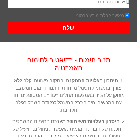
מאשר קבלת מידע פרסומי
שלח
תנור חימום - רדיאטור לחימום
האמבטיה
1. חיסכון בעלויות ההתקנה:
התקנה פשוטה וקלה ללא
צורך בתשתית חשמל מיוחדת. התנור חימום המעוצב
מותקן על הקיר באמצעות מתלים ייעודיים המסופקים יחד
עם המכשיר וחיבור כבל החשמל לנקודת חשמל רגילה
הקרובה.
2. חיסכון בעלויות השימוש:
מערכת החימום החשמלית
החכמה של חברת חימומית מאפשרת ניהול נכון ויעיל של
פעולת תנור חימום באמצעות מערכת בקרה מרכזית