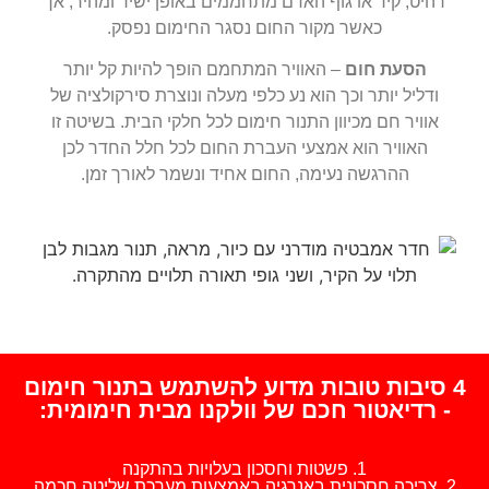
רהיט, קיר או גוף האדם מתחממים באופן ישיר ומהיר, אך
כאשר מקור החום נסגר החימום נפסק.
הסעת חום
– האוויר המתחמם הופך להיות קל יותר
ודליל יותר וכך הוא נע כלפי מעלה ונוצרת סירקולציה של
אוויר חם מכיוון התנור חימום לכל חלקי הבית. בשיטה זו
האוויר הוא אמצעי העברת החום לכל חלל החדר לכן
ההרגשה נעימה, החום אחיד ונשמר לאורך זמן.
4 סיבות טובות מדוע להשתמש בתנור חימום
- רדיאטור חכם של וולקנו מבית חימומית:
1. פשטות וחסכון בעלויות בהתקנה
2. צריכה חסכונית באנרגיה באמצעות מערכת שליטה חכמה