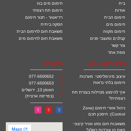
בית
חימום מים בגז
אודות
חימום תת רצפתי
חימום הבית
רדיאטור - תנור חימום
חימום מים
הסקה ביתית
חימום מקווה
משאבת חום לחימום הבית
קבלנים ומעצבי פנים
משאבת חום לחימום מים
צור קשר
מפת אתר
מידע שימושי - בלוג
התקשרות
עיצוב מינימליסטי: מערכות
077-6500652
חימום בלתי נראות
077-6500653
האומן 13, ירושלים
איך להימנע מנזילות בצנרת תת
(בפריסה ארצית)
רצפתית?
ניהול אזורי חימום (Zone
Control): חיסכון חכם
משאבות חום ומזג אוויר קיצוני:
האם הן עובדות בשלג?