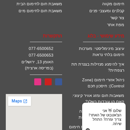
חימום מקווה
משאבת חום לחימום הבית
קבלנים ומעצבי פנים
משאבת חום לחימום מים
צור קשר
מפת אתר
מידע שימושי - בלוג
התקשרות
עיצוב מינימליסטי: מערכות
077-6500652
חימום בלתי נראות
077-6500653
האומן 13, ירושלים
איך להימנע מנזילות בצנרת תת
(בפריסה ארצית)
רצפתית?
ניהול אזורי חימום (Zone
Control): חיסכון חכם
משאבות חום ומזג אוויר קיצוני:
האם הן עובדות בשלג?
שלום 👋 אני
חימום מים סולארי לבריכה
הצ'אטבוט של האתר!
(קולטים): יתרונות ומגבלות
צריך עזרה? התחל
שיחה.
שאלות נפוצות על התקנת חימום