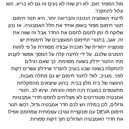
מול המפזר חום. לא רק שזה לא נעים זה גם לא בריא, הוא
עלול להתקרר.
לדעתי האופציה הנכונה והבריאה יותר, היא תנור חימום.
תנור חימום מפזר באופן אחיד את חלל האמבטיה. אז נכון
שלוקח לו זמן לחמם לחמם את החדר אבל זה שווה את
זה. אגב, בתנורי החימום המעוצבים של חימומית יש
פונקציה ייחודית של
תוכנית עבודה מסודרת על פי לוחות
הזמנים שלכם. על ידי לחיצה קלה על המסך אפשר לקבוע
מתי התנור יידלק בשעה מסוימת. כך שאם רגילים
להתקלח בשעה שבע בערב להגדיר שיידלק עשרים דקות
לפני. מגניב, לא? לתנור חימום יש גם מתלה מגבות,
הרגשה של בית מלון בבית. ברגע שיוצאים מהמקלחת
מתעטפים במגבת רכה חמה ונעימה. שימו לב, תנורי
אמבטיה סטנדרטים לא מצליחים לחמם חדרי אמבטיות
גדולים, לכן במידה ויש לכם חדר אמבטיה גדול, רכשו תנור
חימום DEVA עם פונקציית טורבו עוצמתית שמחמם אפילו
את חדרי האמבטיה הגדולים תוך דקות ספורות.